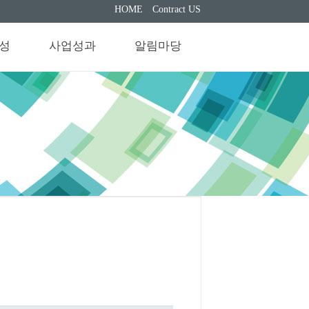
HOME
Contract US
구성
사업성과
알림마당
논문
공지사항
생 및
특허,저서,
행사안내
력
기술이전
자료실
국제학술대회
갤러리
개최 및 발표
국내학술대회
개최및 발표
기타 성과