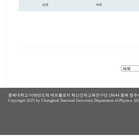
번호
제목
갤러리
충북대학교 미래반도체 메트롤로지 혁신인재교육연구단 28644 충북 청주시 
Copyright 2025 by Chungbuk National University Department of Physics. All