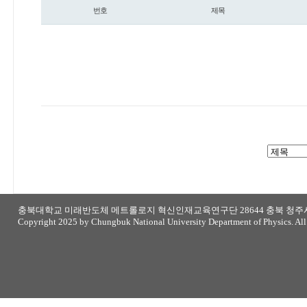
번호
제목
갤러리
충북대학교 미래반도체 메트롤로지 혁신인재교육연구단 28644 충북 청주시 
Copyright 2025 by Chungbuk National University Department of Physics. All