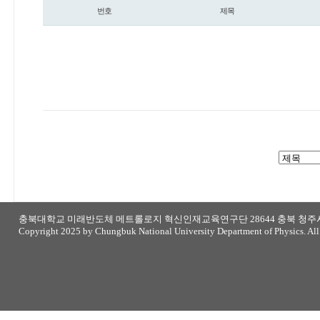
번호
제목
갤러리
충북대학교 미래반도체 메트롤로지 혁신인재교육연구단 28644 충북 청주시 
Copyright 2025 by Chungbuk National University Department of Physics. All